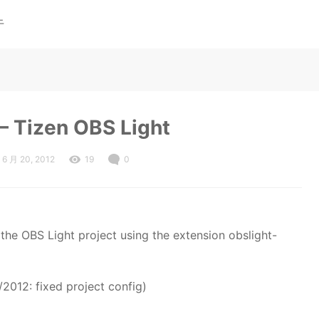
于
 Tizen OBS Light
6 月 20, 2012
19
0
the OBS Light project using the extension obslight-
/2012: fixed project config)