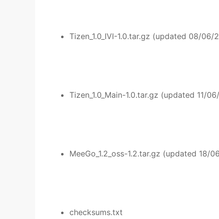
Tizen_1.0_IVI-1.0.tar.gz (updated 08/06/
Tizen_1.0_Main-1.0.tar.gz (updated 11/06
MeeGo_1.2_oss-1.2.tar.gz (updated 18/0
checksums.txt