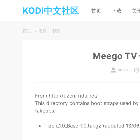
KODI中文社区
首页
下载
关
首页
硬件
软件
Meego TV –
arcko
From http://tizen.fridu.net/
This directory contains boot straps used by 
fakeobs.
Tizen_1.0_Base-1.0.tar.gz (updated 13/06