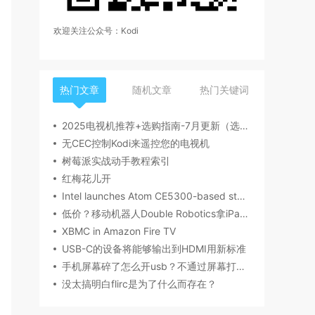
欢迎关注公众号：Kodi
热门文章
随机文章
热门关键词
2025电视机推荐+选购指南-7月更新（选购要点，产品型号，品牌推荐，有无开机广告等）丨索尼、海信/Vidda、雷鸟、小米、TCL、华为电视哪个牌子好？
无CEC控制Kodi来遥控您的电视机
树莓派实战动手教程索引
红梅花儿开
Intel launches Atom CE5300-based storage platform with multiple streams, smart scaling
低价？移动机器人Double Robotics拿iPad当脸，实现足不出户远程交流
XBMC in Amazon Fire TV
USB-C的设备将能够输出到HDMI用新标准
手机屏幕碎了怎么开usb？不通过屏幕打开usb调试方法
没太搞明白flirc是为了什么而存在？