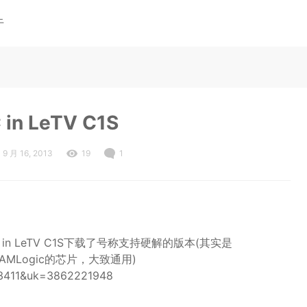
于
in LeTV C1S
9 月 16, 2013
19
1
n LeTV C1S下载了号称支持硬解的版本(其实是
都是AMLogic的芯片，大致通用)
433411&uk=3862221948