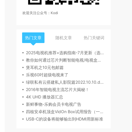
欢迎关注公众号：Kodi
热门文章
随机文章
热门关键词
2025电视机推荐+选购指南-7月更新（选购要点，产品型号，品牌推荐，有无开机广告等）丨索尼、海信/Vidda、雷鸟、小米、TCL、华为电视哪个牌子好？
教你如何通过芯片判断智能电视/电视盒子性能
煲耳机之10元包邮篇
乐视60吋超级电视来了
绿联私有云搭建私人影院篇2022.10.10.docx
2016年智能电视主流芯片大揭秘！
4K UHD 播放器汇总
新鲜事物-乐购会员卡电视广告
四核安卓机顶盒VidOn Box试用报告（一）开箱
USB-C的设备将能够输出到HDMI用新标准