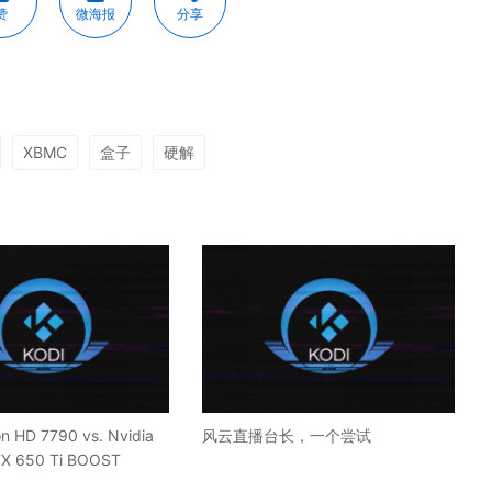
赞
微海报
分享
XBMC
盒子
硬解
 HD 7790 vs. Nvidia
风云直播台长，一个尝试
TX 650 Ti BOOST