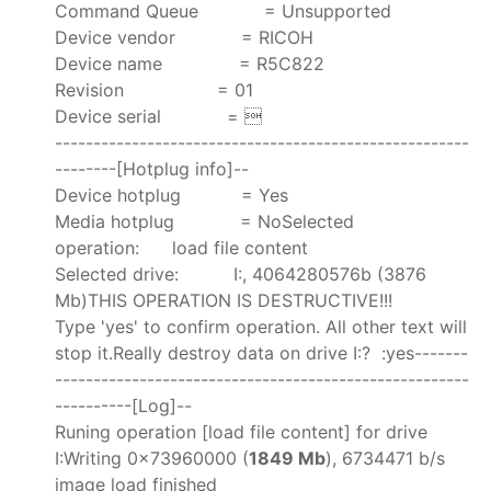
Command Queue = Unsupported
Device vendor = RICOH
Device name = R5C822
Revision = 01
Device serial = 
------------------------------------------------------
--------[Hotplug info]--
Device hotplug = Yes
Media hotplug = NoSelected
operation: load file content
Selected drive: I:, 4064280576b (3876
Mb)THIS OPERATION IS DESTRUCTIVE!!!
Type 'yes' to confirm operation. All other text will
stop it.Really destroy data on drive I:? :yes-------
------------------------------------------------------
----------[Log]--
Runing operation [load file content] for drive
I:Writing 0x73960000 (
1849 Mb
), 6734471 b/s
image load finished