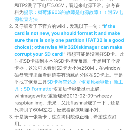
和TP2测了下电压5.05V，看起来电源正常。参考资
料为
提示：树莓派90%的故障是电源故障！！附5V电
源检查方法
又仔细看了下官方的wiki，发现以下一句：“
If the
card is not new, you should format it and make
sure there is only one partition (FAT32 is a good
choice); otherwise Win32DiskImager can make
corrupt your SD card!
” 猜想可能是没写好SD卡。此
时把SD卡插到本本的SD卡槽无反应，于是用了个读
卡器，这次可以看到SD卡大小为250M，在window
磁盘管理里面看到确实有隐藏的分区在SD卡上。于是
乎找了恢复工具
SD卡擦空还原（恢复原始容量）新工
具：SD Formatter
恢复后卡容量显示正确。
winimagewriter重新烧录2013-02-09-wheezy-
raspbian.img。未果，又用flashnul烧了一下，还是
只拷贝了60M左右，应该看起来明显不对。
于是换一张新卡，这次拷贝貌似正确，希望这次好
用。。。。。。。。。。