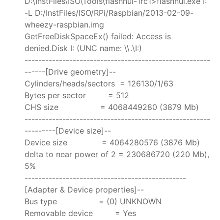
D:\InstFiles\ISO\Tools\flashnul-1rc1>flashnul.exe I:
-L D:/InstFiles/ISO/RPi/Raspbian/2013-02-09-
wheezy-raspbian.img
GetFreeDiskSpaceEx() failed: Access is
denied.Disk I: (UNC name: \\.\I:)
------------------------------------------------------
------[Drive geometry]--
Cylinders/heads/sectors = 126130/1/63
Bytes per sector = 512
CHS size = 4068449280 (3879 Mb)
------------------------------------------------------
---------[Device size]--
Device size = 4064280576 (3876 Mb)
delta to near power of 2 = 230686720 (220 Mb),
5%
-----------------------------------------------
[Adapter & Device properties]--
Bus type = (0) UNKNOWN
Removable device = Yes