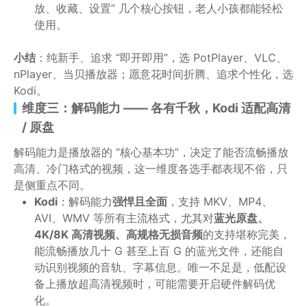
放、收藏、设置” 几个核心按钮，老人小孩都能轻松
使用。
小结
：纯新手、追求 “即开即用”，选 PotPlayer、VLC、
nPlayer、当贝播放器；愿意花时间折腾、追求个性化，选
Kodi。
维度三：解码能力 —— 各有千秋，Kodi 适配高清
/ 原盘
解码能力是播放器的 “核心基本功”，决定了能否流畅播放
高清、冷门格式的视频，这一维度各选手都表现不俗，只
是侧重点不同。
Kodi
：解码能力
强悍且全面
，支持 MKV、MP4、
AVI、WMV 等所有主流格式，尤其对
蓝光原盘、
4K/8K 高清视频、高规格无损音频
的支持堪称完美，
能流畅播放几十 G 甚至上百 G 的蓝光文件，还能自
动识别视频的音轨、字幕信息。唯一不足是，低配设
备上播放超高清视频时，可能需要开启硬件解码优
化。