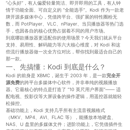
“心头好”，有人偏爱轻量简洁、即开即用的工具，有人钟
情于功能全面、可自定义的 “全能选手”。Kodi 作为一款老
牌开源多媒体中心，凭借跨平台、强扩展的特性圈粉无
数，而 PotPlayer、VLC、nPlayer、当贝播放器等热门选
手，也因各自的核心优势占据着不同的用户市场。
到底哪款播放器更适配你的使用场景？今天我们就从平台
支持、易用性、解码能力等六大核心维度，对 Kodi 和这
些流行播放器做一次全方位对比，帮你找到最适合自己的
那一款。
一、先搞懂：Kodi 到底是什么？
Kodi 的前身是 XBMC，诞生于 2003 年，是一款
完全开
源免费
的跨平台多媒体中心软件，并非单纯的视频播放
器。它最核心的特点是打造了 “10 英尺用户界面”—— 适
配电视、投影仪等大屏设备的操作逻辑，用遥控器就能轻
松操控。
基础功能上，Kodi 支持几乎所有主流音视频格式
（MKV、MP4、AVI、FLAC 等），能播放本地硬盘、
NAS、U 盘里的多媒体文件；进阶功能上，它凭借插件生