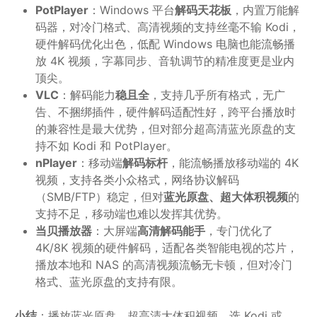
PotPlayer
：Windows 平台
解码天花板
，内置万能解
码器，对冷门格式、高清视频的支持丝毫不输 Kodi，
硬件解码优化出色，低配 Windows 电脑也能流畅播
放 4K 视频，字幕同步、音轨调节的精准度更是业内
顶尖。
VLC
：解码能力
稳且全
，支持几乎所有格式，无广
告、不捆绑插件，硬件解码适配性好，跨平台播放时
的兼容性是最大优势，但对部分超高清蓝光原盘的支
持不如 Kodi 和 PotPlayer。
nPlayer
：移动端
解码标杆
，能流畅播放移动端的 4K
视频，支持各类小众格式，网络协议解码
（SMB/FTP）稳定，但对
蓝光原盘、超大体积视频
的
支持不足，移动端也难以发挥其优势。
当贝播放器
：大屏端
高清解码能手
，专门优化了
4K/8K 视频的硬件解码，适配各类智能电视的芯片，
播放本地和 NAS 的高清视频流畅无卡顿，但对冷门
格式、蓝光原盘的支持有限。
小结
：播放蓝光原盘、超高清大体积视频，选 Kodi 或