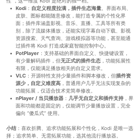
性”，这一维度 Kodi 是绝对的独一档。
Kodi
：
自定义程度拉满，插件生态海量
。界面布局、
皮肤、图标都能随意修改，能打造专属的个性化界
面；插件库涵盖影视、音乐、直播、工具等所有类
别，除了流媒体播放，还能实现字幕自动下载、影视
资源搜索、天气查询、游戏模拟器等功能，甚至能通
过插件将 Kodi 打造成家庭智能控制中心。
PotPlayer
：支持基础的界面自定义、快捷键设置，
有少量解码插件，但
无正式的插件生态
，功能拓展性
有限，仅能满足播放相关的自定义需求。
VLC
：开源特性支持少量插件和脚本修改，但
插件资
源少，自定义难度高
，普通用户几乎无法实现复杂的
功能拓展，仅适合技术党简单修改。
nPlayer / 当贝播放器
：
几乎无自定义和插件支持
，界
面和功能都是固定的，仅能调节少量播放设置，完全
偏向 “傻瓜式” 使用。
小结
：喜欢折腾、追求功能拓展和个性化，Kodi 是唯一选
择；追求简单、无需拓展功能，选其他流行播放器。