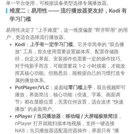
单一平台使用，可根据设备类型选择专属播放器。
维度二：易用性 —— 流行播放器更友好，Kodi 有
学习门槛
易用性决定了 “上手难度”，这一维度偏爱 “即开即用” 的用
户，更适合选择流行播放器。
Kodi
：
上手有一定学习门槛
。它并非简单的 “双击播
放” 工具，首次使用需要设置媒体库、配置存储路
径，自定义界面、安装插件也需要一定的操作技巧。
对于纯新手而言，可能需要花 1-2 小时摸索，才能发
挥其核心功能。但熟悉后，能根据自己的习惯打造专
属的播放体系。
PotPlayer/VLC
：桌面端
零门槛上手
，双击视频即可
播放，界面简洁，核心功能（倍速、字幕、画面调
节）都在显眼位置，无需任何设置，适合追求 “快速
播放” 的桌面用户。
nPlayer / 当贝播放器
：
移动端 / 大屏端极致简洁
，
nPlayer 打开就能扫描本地视频，支持一键连接
NAS；当贝播放器适配遥控器操作，界面只有 “播