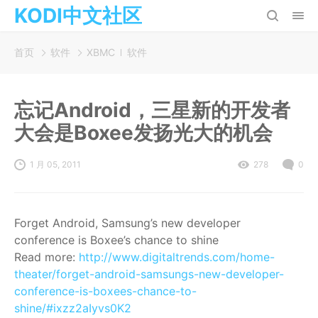
KODI中文社区
首页
软件
XBMC
软件
忘记Android，三星新的开发者
大会是Boxee发扬光大的机会
1 月 05, 2011
278
0
Forget Android, Samsung’s new developer
conference is Boxee’s chance to shine
Read more:
http://www.digitaltrends.com/home-
theater/forget-android-samsungs-new-developer-
conference-is-boxees-chance-to-
shine/#ixzz2aIyvs0K2