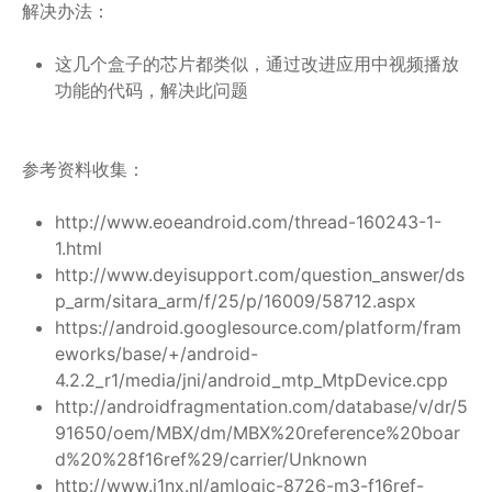
解决办法：
这几个盒子的芯片都类似，通过改进应用中视频播放
功能的代码，解决此问题
参考资料收集：
http://www.eoeandroid.com/thread-160243-1-
1.html
http://www.deyisupport.com/question_answer/ds
p_arm/sitara_arm/f/25/p/16009/58712.aspx
https://android.googlesource.com/platform/fram
eworks/base/+/android-
4.2.2_r1/media/jni/android_mtp_MtpDevice.cpp
http://androidfragmentation.com/database/v/dr/5
91650/oem/MBX/dm/MBX%20reference%20boar
d%20%28f16ref%29/carrier/Unknown
http://www.j1nx.nl/amlogic-8726-m3-f16ref-