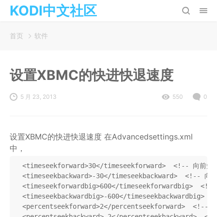
KODI中文社区
首页
软件
设置XBMC的快进快退速度
5 月 23, 2013
550
0
设置XBMC的快进快退速度 在Advancedsettings.xml
中，
  <timeseekforward>30</timeseekforward>  <!-- 
  <timeseekbackward>-30</timeseekbackward>  <!-
  <timeseekforwardbig>600</timeseekforwardbig>
  <timeseekbackwardbig>-600</timeseekbackwardbi
  <percentseekforward>2</percentseekforward>  
  <percentseekbackward>-2</percentseekbackward>