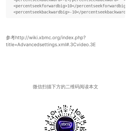
  <percentseekforwardbig>10</percentseekforward
  <percentseekbackwardbig>-10</percentseekback
参考http://wiki.xbmc.org/index.php?
title=Advancedsettings.xml#.3Cvideo.3E
微信扫描下方的二维码阅读本文