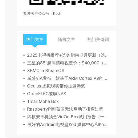
欢迎关注公众号：Kodi
热门文章
随机文章
热门关键词
2025电视机推荐+选购指南-7月更新（选购要点，产品型号，品牌推荐，有无开机广告等）丨索尼、海信/Vidda、雷鸟、小米、TCL、华为电视哪个牌子好？
三星的85”超高清电视定价：$40,000（约合人民币250,000)，约1周内开始接受预订
XBMC in SteamOS
威盛VIA发布一款基于ARM Cortex A9的数字播放系统
Oculus 虚拟现实带你走进游戏
OpenELEC兼职NAS
Tmall Mohe Box
RaspberryPi树莓派无法启动了排查过程
四核安卓机顶盒VidOn Box试用报告（一）开箱
最好的Android电视盒Kodi媒体中心和Kodi插件