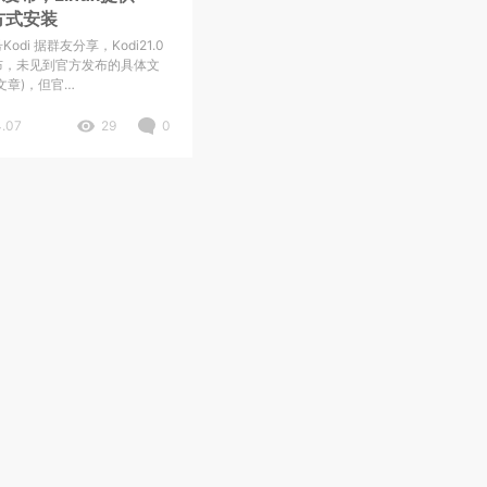
b方式安装
odi 据群友分享，Kodi21.0
布，未见到官方发布的具体文
文章)，但官…
.07
29
0