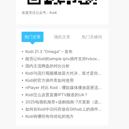
欢迎关注公众号：Kodi
热门文章
随机文章
热门关键词
Kodi 21.3 “Omega” – 发布
能否让Kodi的simple iptv插件支持tvbox的源
国内主流网盘的对比分析
Kodi与流行视频播放器大对决，谁才是你的菜？
Kodi的官方插件库如何使用
nPlayer 对比 Kodi：哪款媒体播放器更适合你？
Kodi怎么设置直播IPTV频道的UA？
2025电视机推荐+选购指南-7月更新（选购要点，产品型号，品牌推荐，有无开机广告等）丨索尼、海信/Vidda、雷鸟、小米、TCL、华为电视哪个牌子好？
如何在Kodi中访问存放在Github上的插件文件
Kodi有哪些有待优化的地方