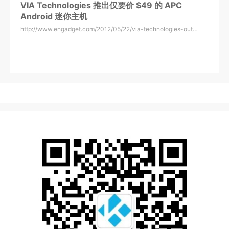
VIA Technologies 推出仅要价 $49 的 APC
Android 迷你主机
http://www.engadget.com/2012/05/22/via-technologies-out…