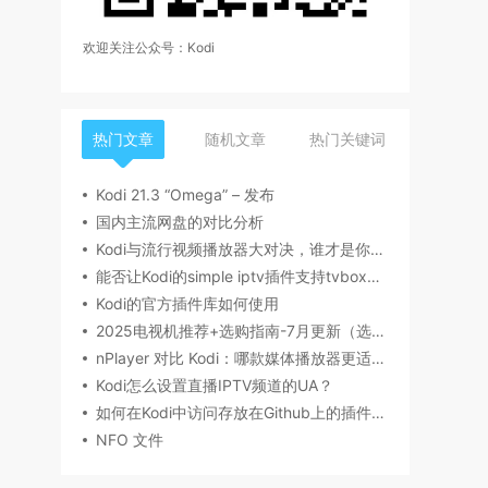
欢迎关注公众号：Kodi
热门文章
随机文章
热门关键词
Kodi 21.3 “Omega” – 发布
国内主流网盘的对比分析
Kodi与流行视频播放器大对决，谁才是你的菜？
能否让Kodi的simple iptv插件支持tvbox的源
Kodi的官方插件库如何使用
2025电视机推荐+选购指南-7月更新（选购要点，产品型号，品牌推荐，有无开机广告等）丨索尼、海信/Vidda、雷鸟、小米、TCL、华为电视哪个牌子好？
nPlayer 对比 Kodi：哪款媒体播放器更适合你？
Kodi怎么设置直播IPTV频道的UA？
如何在Kodi中访问存放在Github上的插件文件
NFO 文件