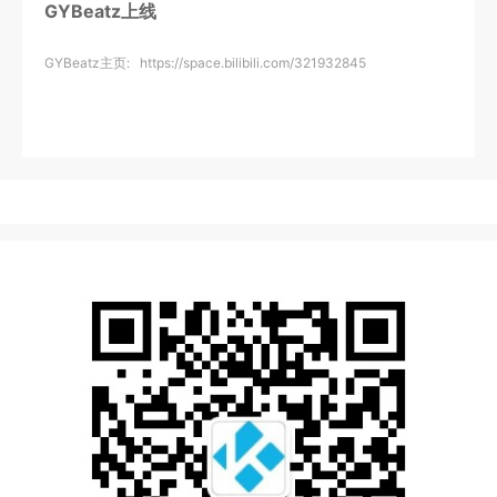
GYBeatz上线
GYBeatz主页: https://space.bilibili.com/321932845