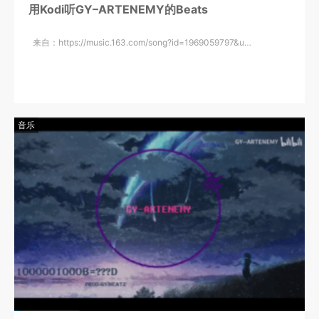
用Kodi听GY–ARTENEMY的Beats
来自：https://music.163.com/song?id=1969059797&u…
音乐