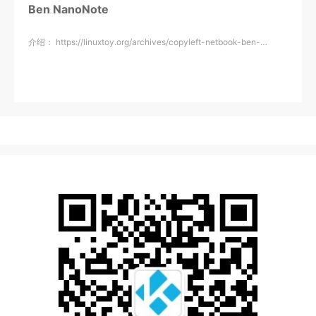
Ben NanoNote
介绍： https://linuxtoy.org/archives/copyleft-netbook-ben-…