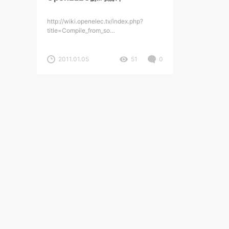
http://wiki.openelec.tv/index.php?
title=Compile_from_so…
2011.01.05
51
0