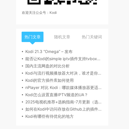
欢迎关注公众号：Kodi
热门文章
随机文章
热门关键词
Kodi 21.3 “Omega” – 发布
能否让Kodi的simple iptv插件支持tvbox的源
国内主流网盘的对比分析
Kodi与流行视频播放器大对决，谁才是你的菜？
Kodi的官方插件库如何使用
nPlayer 对比 Kodi：哪款媒体播放器更适合你？
Kodi怎么设置直播IPTV频道的UA？
2025电视机推荐+选购指南-7月更新（选购要点，产品型号，品牌推荐，有无开机广告等）丨索尼、海信/Vidda、雷鸟、小米、TCL、华为电视哪个牌子好？
如何在Kodi中访问存放在Github上的插件文件
Kodi有哪些有待优化的地方