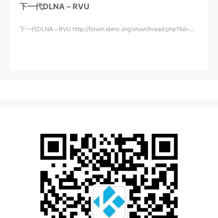
下一代DLNA – RVU
下一代DLNA – RVU http://forum.xbmc.org/showthread.php?tid=…