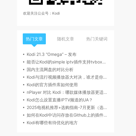
欢迎关注公众号：Kodi
热门文章
随机文章
热门关键词
Kodi 21.3 “Omega” – 发布
能否让Kodi的simple iptv插件支持tvbox的源
国内主流网盘的对比分析
Kodi与流行视频播放器大对决，谁才是你的菜？
Kodi的官方插件库如何使用
nPlayer 对比 Kodi：哪款媒体播放器更适合你？
Kodi怎么设置直播IPTV频道的UA？
2025电视机推荐+选购指南-7月更新（选购要点，产品型号，品牌推荐，有无开机广告等）丨索尼、海信/Vidda、雷鸟、小米、TCL、华为电视哪个牌子好？
如何在Kodi中访问存放在Github上的插件文件
Kodi有哪些有待优化的地方