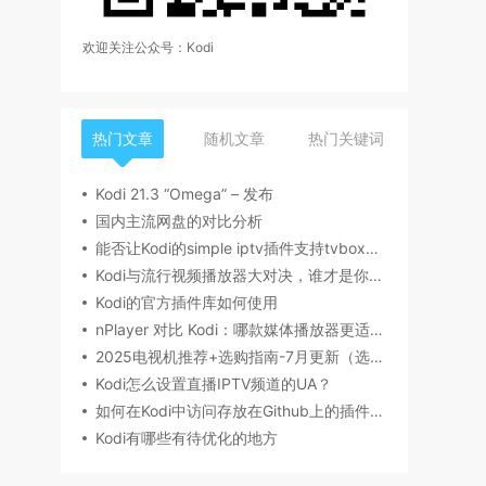
欢迎关注公众号：Kodi
热门文章
随机文章
热门关键词
Kodi 21.3 “Omega” – 发布
国内主流网盘的对比分析
能否让Kodi的simple iptv插件支持tvbox的源
Kodi与流行视频播放器大对决，谁才是你的菜？
Kodi的官方插件库如何使用
nPlayer 对比 Kodi：哪款媒体播放器更适合你？
2025电视机推荐+选购指南-7月更新（选购要点，产品型号，品牌推荐，有无开机广告等）丨索尼、海信/Vidda、雷鸟、小米、TCL、华为电视哪个牌子好？
Kodi怎么设置直播IPTV频道的UA？
如何在Kodi中访问存放在Github上的插件文件
Kodi有哪些有待优化的地方