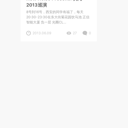
2013巡演
8号到16号，西安的同学有福了，每天
20:30-23:30在东大街菊花园饮马池 正信
智能大厦 负一层 光圈CL…
2013.06.09
27
0