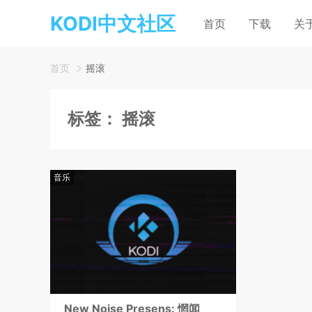
KODI中文社区
首页
下载
关
首页
摇滚
标签：
摇滚
音乐
New Noise Presens: 惘闻