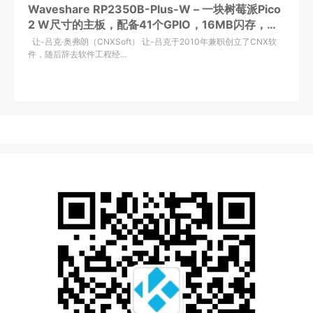
Waveshare RP2350B-Plus-W – 一块树莓派Pico
2 W尺寸的主板，配备41个GPIO，16MB闪存，
USB-C接口
让-吕克·奥弗朗（CNXSoft） 让-吕克于2010年兼职创立了CNX软
件，随后辞去软件工程经…