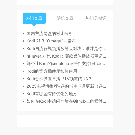
热门文章
随机文章
热门关键词
国内主流网盘的对比分析
Kodi 21.3 “Omega” – 发布
Kodi与流行视频播放器大对决，谁才是你的菜？
nPlayer 对比 Kodi：哪款媒体播放器更适合你？
能否让Kodi的simple iptv插件支持tvbox的源
Kodi的官方插件库如何使用
Kodi怎么设置直播IPTV频道的UA？
2025电视机推荐+选购指南-7月更新（选购要点，产品型号，品牌推荐，有无开机广告等）丨索尼、海信/Vidda、雷鸟、小米、TCL、华为电视哪个牌子好？
Kodi有哪些有待优化的地方
如何在Kodi中访问存放在Github上的插件文件