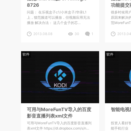
8726
功能提交
问题： 在乐视盒子c1/小米盒子/华录L1
很多时候用
上，猫范频道可以播放，但视频应用无法
原因来解决的
播放 解决办法： 这几个盒子的芯…
范MoreFu
2013.08.08
30
1
2013.04
软件
软件
可用与MoreFunTV导入的百度
智能电视
影音直播列表xml文件
可用与MoreFunTV导入的百度影音直播列
投资人看好智
表xml文件 https://dl.dropbox.com/s/n…
能手机行业