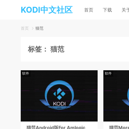
KODI中文社区
首页
下载
关
首页
猫范
标签：
猫范
软件
软件
猫范Android版For Amlogic
猫范Mor