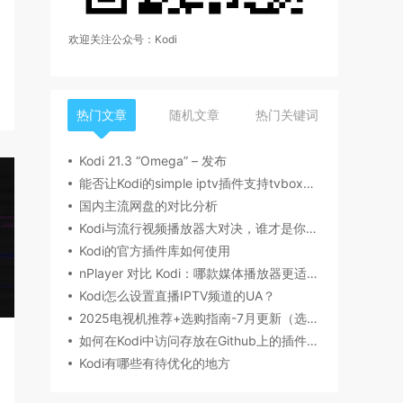
欢迎关注公众号：Kodi
热门文章
随机文章
热门关键词
Kodi 21.3 “Omega” – 发布
能否让Kodi的simple iptv插件支持tvbox的源
国内主流网盘的对比分析
Kodi与流行视频播放器大对决，谁才是你的菜？
Kodi的官方插件库如何使用
nPlayer 对比 Kodi：哪款媒体播放器更适合你？
Kodi怎么设置直播IPTV频道的UA？
2025电视机推荐+选购指南-7月更新（选购要点，产品型号，品牌推荐，有无开机广告等）丨索尼、海信/Vidda、雷鸟、小米、TCL、华为电视哪个牌子好？
如何在Kodi中访问存放在Github上的插件文件
Kodi有哪些有待优化的地方