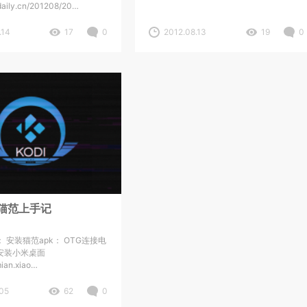
edaily.cn/201208/20…
.14
17
0
2012.08.13
19
0
猫范上手记
 安装猫范apk： OTG连接电
安装小米桌面
mian.xiao…
.05
62
0