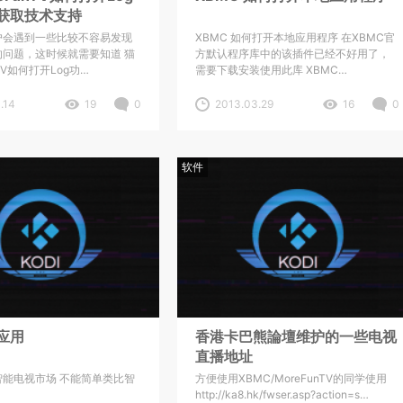
获取技术支持
户会遇到一些比较不容易发现
XBMC 如何打开本地应用程序 在XBMC官
问题，这时候就需要知道 猫
方默认程序库中的该插件已经不好用了，
nTV如何打开Log功…
需要下载安装使用此库 XBMC…
.14
19
0
2013.03.29
16
0
软件
应用
香港卡巴熊論壇维护的一些电视
直播地址
能电视市场 不能简单类比智
方便使用XBMC/MoreFunTV的同学使用
http://ka8.hk/fwser.asp?action=s…