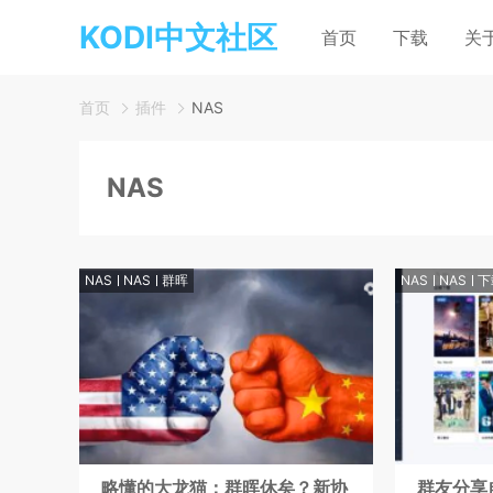
KODI中文社区
首页
下载
关
首页
插件
NAS
NAS
NAS
NAS
群晖
NAS
NAS
下
略懂的大龙猫：群晖休矣？新协
群友分享