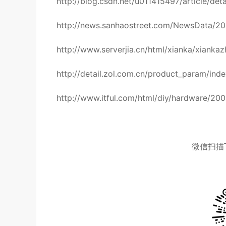
http://blog.csdn.net/u011415497/article/det
http://news.sanhaostreet.com/NewsData/2
http://www.serverjia.cn/html/xianka/xiankazh
http://detail.zol.com.cn/product_param/ind
http://www.itful.com/html/diy/hardware/20
微信扫描