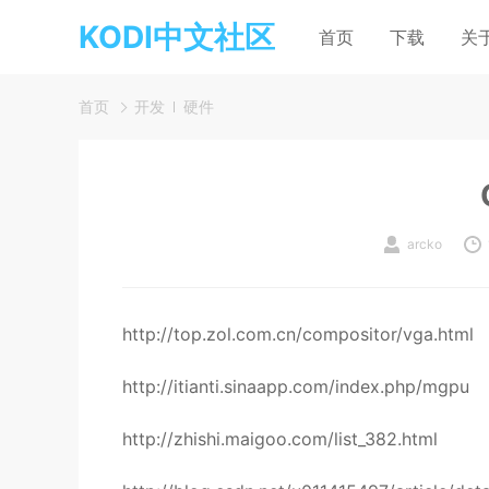
KODI中文社区
首页
下载
关
首页
开发
硬件
arcko
http://top.zol.com.cn/compositor/vga.html
http://itianti.sinaapp.com/index.php/mgpu
http://zhishi.maigoo.com/list_382.html